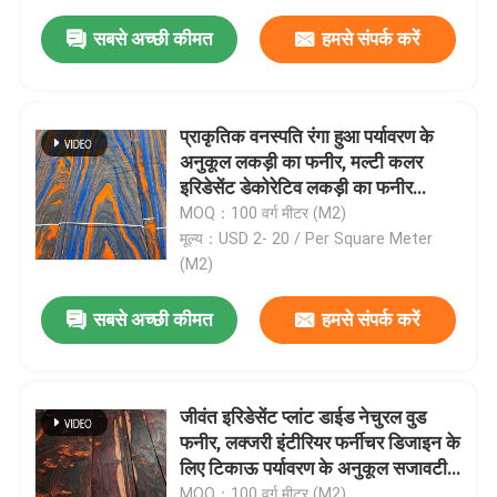
सबसे अच्छी कीमत
हमसे संपर्क करें
प्राकृतिक वनस्पति रंगा हुआ पर्यावरण के
अनुकूल लकड़ी का फनीर, मल्टी कलर
इरिडेसेंट डेकोरेटिव लकड़ी का फनीर
फर्नीचर पैनल, वॉल क्लैडिंग और कैबिनेट
MOQ：100 वर्ग मीटर (M2)
बनाने के लिए
मूल्य：USD 2- 20 / Per Square Meter
(M2)
सबसे अच्छी कीमत
हमसे संपर्क करें
जीवंत इरिडेसेंट प्लांट डाईड नेचुरल वुड
फनीर, लक्जरी इंटीरियर फर्नीचर डिजाइन के
लिए टिकाऊ पर्यावरण के अनुकूल सजावटी
लकड़ी का फनीर
MOQ：100 वर्ग मीटर (M2)