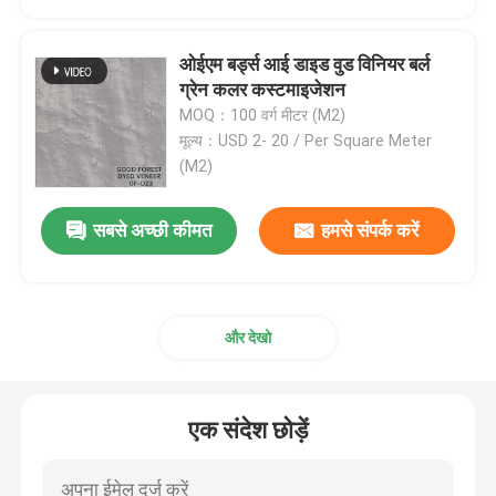
इंजीनियर्ड वुड विनियर
ओईएम बर्ड्स आई डाइड वुड विनियर बर्ल
ग्रेन कलर कस्टमाइजेशन
MOQ：100 वर्ग मीटर (M2)
रंगे हुए लकड़ी के लिबास
मूल्य：USD 2- 20 / Per Square Meter
(M2)
फैंसी प्लाईवुड बोर्ड
सबसे अच्छी कीमत
हमसे संपर्क करें
पीवीसी सजावटी फिल्म
पीपी सजावटी फिल्म
और देखो
ओरिएंटेड स्ट्रॅंड बोर्ड
एक संदेश छोड़ें