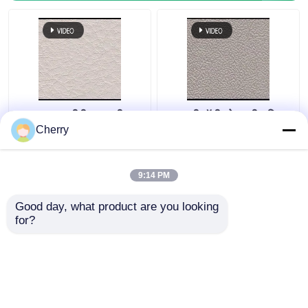
OEM चपटा पीपी सजावटी
सजावटी पॉलीप्रोपाइलीन फिल्म
फिल्म शुद्ध रंग श्रृंखला दरार
पामीर अनाज पर्यावरण संरक्षण
Cherry
अनाज
ग्रेड
9:14 PM
सबसे अच्छी कीमत
सबसे अच्छी कीमत
Good day, what product are you looking 
for?
हमसे संपर्क करें
हमसे संपर्क करें
और देखो