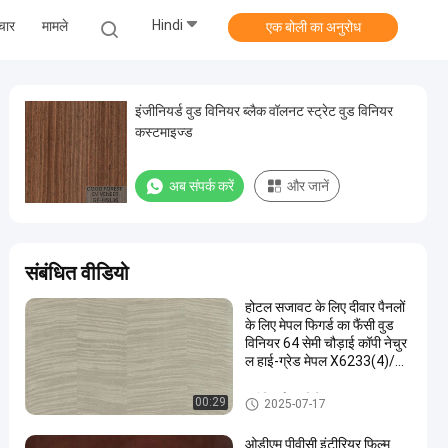
Hindi
चार
मामले
एक बोली का अनुरोध
इंजीनियर्ड वुड विनियर ब्लैक वॉलनट स्ट्रेट वुड विनियर
कस्टमाइज्ड
अब संपर्क करें
और जानें
संबंधित वीडियो
होटल सजावट के लिए दीवार पैनलों
के लिए मेपल फिगर्ड का फैंसी वुड
विनियर 64 सेमी चौड़ाई कॉपी नेचुर
ल हाई-ग्रेड मेपल X6233(4)/X
6223/X6523(4)/X8033/X
8033(4)
इंजीनियर्ड वुड विनियर
00:29
2025-07-17
ओडीएम पीवीसी इंटीरियर फिल्म