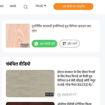
Hindi
चार
मामले
एक बोली का अनुरोध
पुनर्निर्मित सजावटी इंजीनियर्ड वुड विनियर क्राउन कट
ग्रेन
अब संपर्क करें
और जानें
संबंधित वीडियो
होटल सजावट के लिए दीवार पैनलों
के लिए मेपल फिगर्ड का फैंसी वुड
विनियर 64 सेमी चौड़ाई कॉपी नेचुर
ल हाई-ग्रेड मेपल X6233(4)/X
6223/X6523(4)/X8033/X
8033(4)
इंजीनियर्ड वुड विनियर
00:29
2025-07-17
ओडीएम पीवीसी इंटीरियर फिल्म