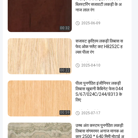
ब्लिस्टरिंग सजावटी लकड़ी के अ
नाज लाल रंग
पीवीसी सजावटी फिल्म
2025-06-09
00:32
सजावट कृत्रिम लकड़ी लिबास स
फेद ओक फ्लैट कट H8252C ह
ल्का पीला रंग
इंजीनियर्ड वुड विनियर
2025-04-10
00:22
पीला पुनर्गठित इंजीनियर लकड़ी
लिबास खुबानी कैबिनेट फेस 044
S/67/024C/244/8313 के
लिए
इंजीनियर्ड वुड विनियर
00:59
2025-07-17
उच्च अंत कस्टम पुनर्गठित लकड़ी
लिबास संगमरमर अनाज मानक आ
कार 2500 * 640 मिमी मोटाई अ