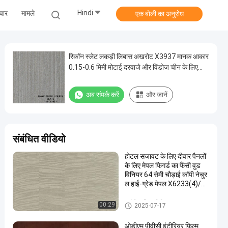
Hindi
चार
मामले
एक बोली का अनुरोध
रिकॉन स्लेट लकड़ी लिबास अखरोट X3937 मानक आकार
0.15-0.6 मिमी मोटाई दरवाजे और विंडोज चीन के लिए
अच्छी कीमत बनाती है
अब संपर्क करें
और जानें
संबंधित वीडियो
होटल सजावट के लिए दीवार पैनलों
के लिए मेपल फिगर्ड का फैंसी वुड
विनियर 64 सेमी चौड़ाई कॉपी नेचुर
ल हाई-ग्रेड मेपल X6233(4)/X
6223/X6523(4)/X8033/X
8033(4)
इंजीनियर्ड वुड विनियर
00:29
2025-07-17
ओडीएम पीवीसी इंटीरियर फिल्म