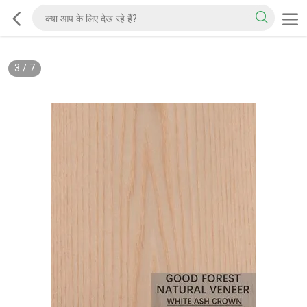
3
/
7