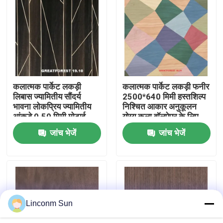
कारखाने का दौरा
गुणवत्ता नियंत्रण
कलात्मक पार्केट लकड़ी
कलात्मक पार्केट लकड़ी फनीर
हमसे संपर्क करें
लिबास ज्यामितीय सौंदर्य
2500*640 मिमी हस्तशिल्प
भावना लोकप्रिय ज्यामितीय
निश्चित आकार अनुकूलन
आंकड़े 0.50 मिमी मोटाई
योग्य कला वॉलपेपर के लिए
समाचार
लकड़ी के दरवाजे के लिए
स्प्लाईसिंग
जांच भेजें
जांच भेजें
मामले
उद्धरण मांगें
Linconm Sun
प्राकृतिक लकड़ी लिबास