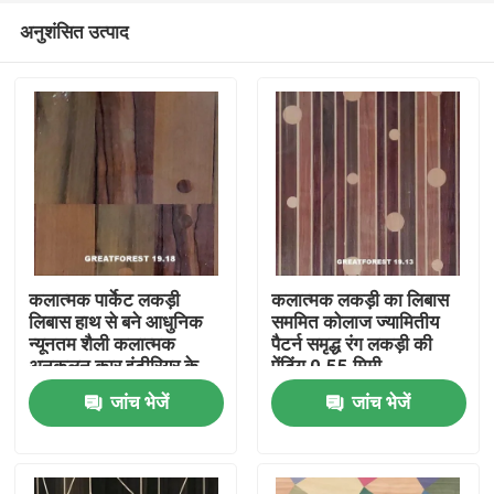
अनुशंसित उत्पाद
कलात्मक पार्केट लकड़ी
कलात्मक लकड़ी का लिबास
लिबास हाथ से बने आधुनिक
सममित कोलाज ज्यामितीय
न्यूनतम शैली कलात्मक
पैटर्न समृद्ध रंग लकड़ी की
घर
अनुकूलन कार इंटीरियर के
पेंटिंग 0.55 मिमी
लिए
जांच भेजें
जांच भेजें
उत्पाद
हमारे बारे में