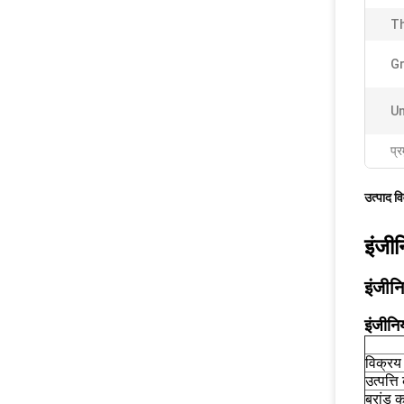
Th
Gr
Un
प्र
उत्पाद व
इंजी
इंजीन
इंजीनि
विक्रय 
उत्पत्त
ब्रांड 