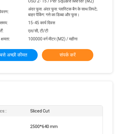
USD 2- 15 / Per Square Meter (M2)
अंदर फूस: अंदर फूस: प्लास्टिक बैग के साथ लिपटे;
विवरण:
बाहर पैकिंग: गत्ते का डिब्बा और फूस।
 समय:
15-45 कार्य दिवस
ें:
एल/सी, टी/टी
 क्षमता:
100000 वर्ग मीटर (M2) / महीना
बसे अच्छी कीमत
संपर्क करें
cs::
Sliced Cut
2500*640 mm