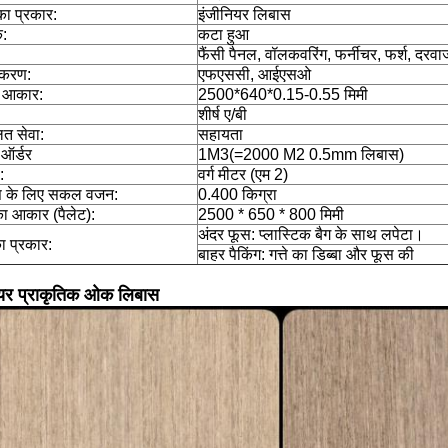
का प्रकार:
इंजीनियर लिबास
:
कटा हुआ
फैंसी पैनल, वॉलकवरिंग, फर्नीचर, फर्श, दरवा
ीकरण:
एफएससी, आईएसओ
य आकार:
2500*640*0.15-0.55 मिमी
शीर्ष ए/बी
ित सेवा:
सहायता
 ऑर्डर
1M3(=2000 M2 0.5mm लिबास)
:
वर्ग मीटर (एम 2)
स के लिए सकल वजन:
0.400 किग्रा
का आकार (पैलेट):
2500 * 650 * 800 मिमी
अंदर फूस: प्लास्टिक बैग के साथ लपेटा।
ा प्रकार:
बाहर पैकिंग: गत्ते का डिब्बा और फूस की
ियर प्राकृतिक ओक लिबास