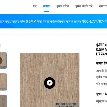
घर
उत्पाद
हमारे बारे में
हमसे संपर्क करें
समाचा
्राउन कट / स्ट्रेट ग्रेन 0.5MM फैंसी पैनलों के लिए निर्यात मानक आकार NCO-L774/87
इंजीनिय
0.5MM 
L774/
उत्पाद व
उत्पत्ति के
ब्रांड नाम
मॉडल संख
भुगतान &
न्यूनतम आ