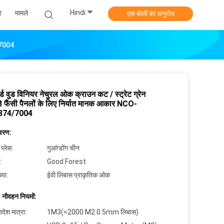
Hindi
र
मामले
एक बोली का अनुरोध
4/7004
र्ड वुड विनियर नेचुरल ओक क्राउन कट / स्ट्रेट ग्रेन
फैंसी पैनलों के लिए निर्यात मानक आकार NCO-
874/7004
िवरण:
 प्लेस:
गुआंग्डोंग चीन
:
Good Forest
्या:
ईवी लिबास प्राकृतिक ओक
 नौवहन नियमों:
देश मात्रा:
1M3(=2000 M2 0.5mm लिबास)