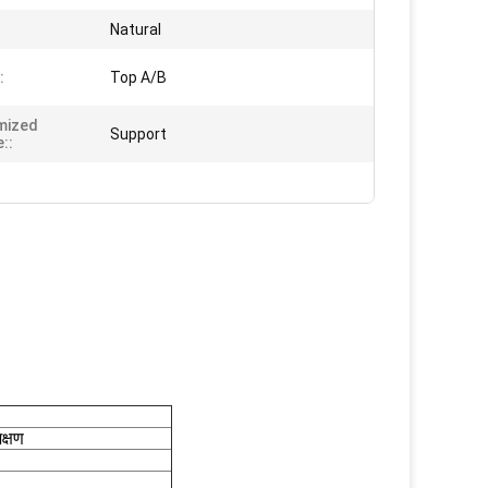
Natural
:
Top A/B
mized
Support
::
क्षण