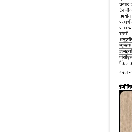
उत्पाद 
टेकनीक
उपयोग:
प्रमाण
सामान्
श्रेणी:
अनुकूल
न्यूनतम
इकाइयां
पीसीए
पैकेज 
बंडल क
इंजीन