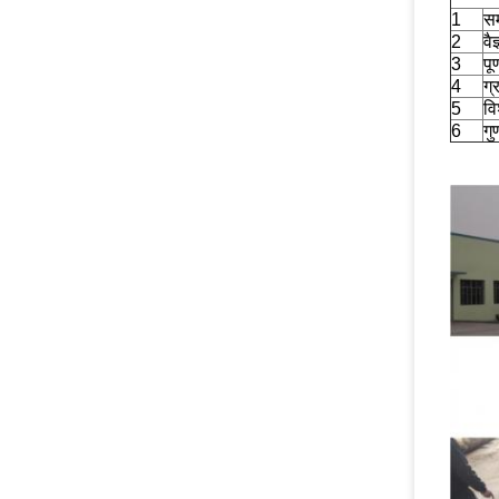
1
सम
2
वै
3
पू
4
ग्
5
वि
6
गु