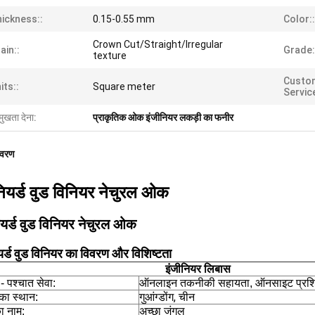
ickness::
0.15-0.55 mm
Color::
Crown Cut/Straight/Irregular
ain::
Grade:
texture
Custo
its::
Square meter
Service
मुखता देना:
प्राकृतिक ओक इंजीनियर लकड़ी का फनीर
िवरण
नियर्ड वुड विनियर नेचुरल ओक
ियर्ड वुड विनियर नेचुरल ओक
यर्ड वुड विनियर का विवरण और विशिष्टता
इंजीनियर लिबास
- पश्चात सेवा:
ऑनलाइन तकनीकी सहायता, ऑनसाइट प्रशि
गुआंग्डोंग, चीन
ि का स्थान:
का नाम:
अच्छा जंगल