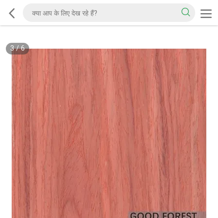
3
/
6