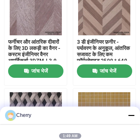
कारखाने का दौरा
गुणवत्ता नियंत्रण
फर्नीचर और आंतरिक दीवारों
3 डी इंजीनियर फ़नीर -
के लिए 3D लकड़ी का वैनर -
पर्यावरण के अनुकूल, आंतरिक
कस्टम इंजीनियर वैनर
सजावट के लिए कम
हमसे संपर्क करें
आपूर्तिकर्ता 3DZM-L3.0-
फॉर्मल्डेहाइड 2500 * 640
1N
मिमी 3 डीजेडएम-एल 3।0
जांच भेजें
जांच भेजें
समाचार
मामले
Cherry
उद्धरण मांगें
प्राकृतिक लकड़ी लिबास
1:49 AM