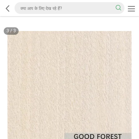
3
/
3