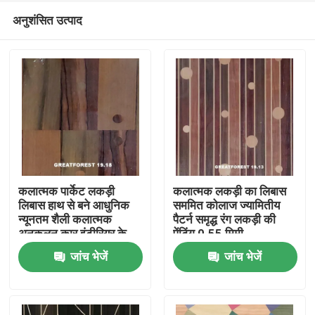
अनुशंसित उत्पाद
कलात्मक पार्केट लकड़ी
कलात्मक लकड़ी का लिबास
लिबास हाथ से बने आधुनिक
सममित कोलाज ज्यामितीय
न्यूनतम शैली कलात्मक
पैटर्न समृद्ध रंग लकड़ी की
घर
अनुकूलन कार इंटीरियर के
पेंटिंग 0.55 मिमी
लिए
जांच भेजें
जांच भेजें
उत्पाद
हमारे बारे में