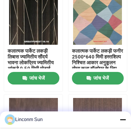
कारखाने का दौरा
गुणवत्ता नियंत्रण
कलात्मक पार्केट लकड़ी
कलात्मक पार्केट लकड़ी फनीर
हमसे संपर्क करें
लिबास ज्यामितीय सौंदर्य
2500*640 मिमी हस्तशिल्प
भावना लोकप्रिय ज्यामितीय
निश्चित आकार अनुकूलन
आंकड़े 0.50 मिमी मोटाई
योग्य कला वॉलपेपर के लिए
समाचार
लकड़ी के दरवाजे के लिए
स्प्लाईसिंग
जांच भेजें
जांच भेजें
मामले
उद्धरण मांगें
Linconm Sun
प्राकृतिक लकड़ी लिबास