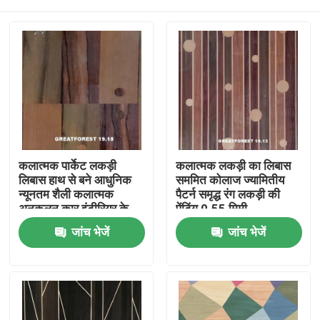
कलात्मक पार्केट लकड़ी
कलात्मक लकड़ी का लिबास
लिबास हाथ से बने आधुनिक
सममित कोलाज ज्यामितीय
न्यूनतम शैली कलात्मक
पैटर्न समृद्ध रंग लकड़ी की
अनुकूलन कार इंटीरियर के
पेंटिंग 0.55 मिमी
लिए
घर
जांच भेजें
जांच भेजें
उत्पाद
हमारे बारे में