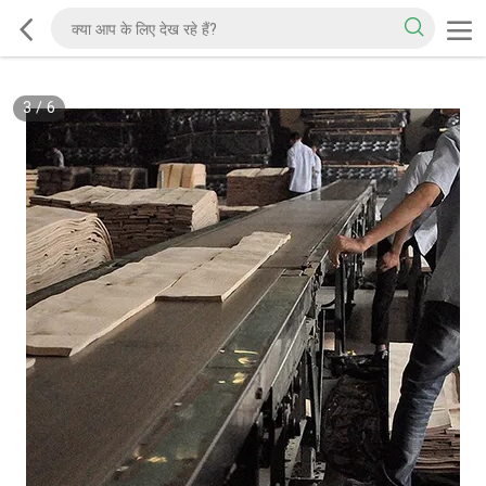
3
/
6