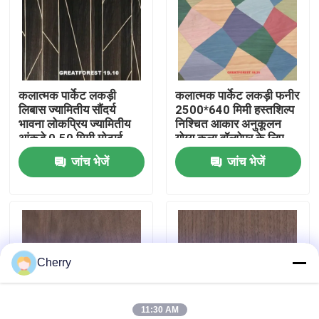
कारखाने का दौरा
गुणवत्ता नियंत्रण
कलात्मक पार्केट लकड़ी
कलात्मक पार्केट लकड़ी फनीर
लिबास ज्यामितीय सौंदर्य
2500*640 मिमी हस्तशिल्प
भावना लोकप्रिय ज्यामितीय
निश्चित आकार अनुकूलन
हमसे संपर्क करें
आंकड़े 0.50 मिमी मोटाई
योग्य कला वॉलपेपर के लिए
लकड़ी के दरवाजे के लिए
स्प्लाईसिंग
जांच भेजें
जांच भेजें
समाचार
मामले
Cherry
उद्धरण मांगें
प्राकृतिक लकड़ी लिबास
11:30 AM