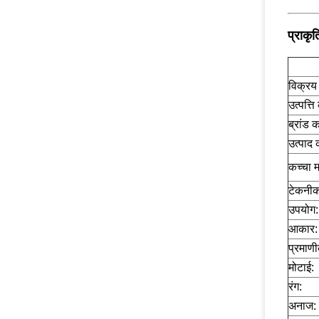
प्राकृ
विक्रय 
उत्पत्त
ब्रांड 
उत्पाद 
कच्चा 
टेकनीक
उपयोग:
आकार:
प्रमाण
मोटाई:
रंग:
अनाज: