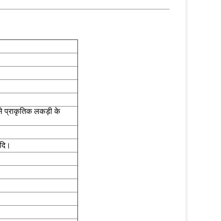
से प्राकृतिक लकड़ी के
ादि।