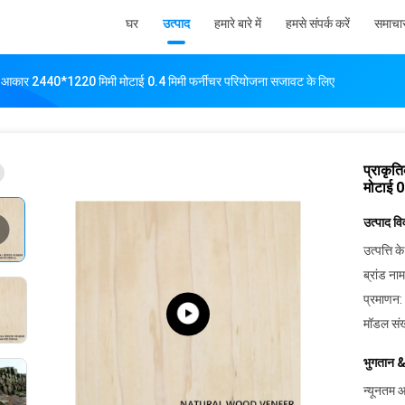
घर
उत्पाद
हमारे बारे में
हमसे संपर्क करें
समाचा
र आकार 2440*1220 मिमी मोटाई 0.4 मिमी फर्नीचर परियोजना सजावट के लिए
प्राकृ
मोटाई 0
उत्पाद व
उत्पत्ति के
ब्रांड नाम
प्रमाणन:
मॉडल संख
भुगतान &
न्यूनतम आ