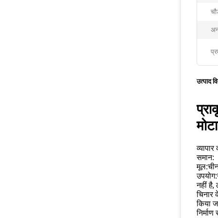
चौड
अन
प्र
उत्पाद व
प्र
मोट
व्यापार
समान:
चीन
मूल:
उपयोग:
नहीं है
चिनार क
किया जा
निर्माण