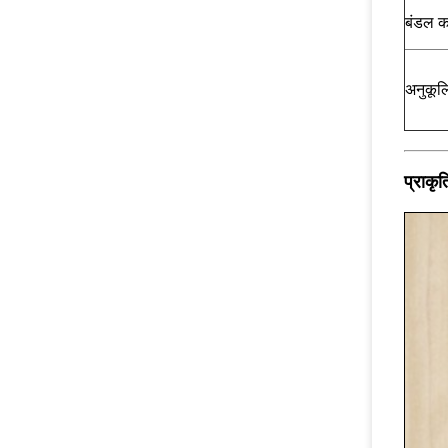
बंडल क
अनुकूल
प्राकृ