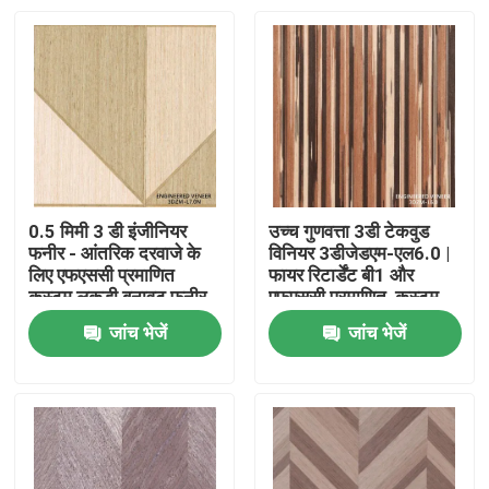
0.5 मिमी 3 डी इंजीनियर
उच्च गुणवत्ता 3डी टेकवुड
फनीर - आंतरिक दरवाजे के
विनियर 3डीजेडएम-एल6.0 |
लिए एफएससी प्रमाणित
फायर रिटार्डेंट बी1 और
कस्टम लकड़ी बनावट फनीर
एफएससी प्रमाणित, कस्टम
3 डीजेडएम-एल 7.0 एन
आकार उपलब्ध
जांच भेजें
जांच भेजें
घर
उत्पाद
हमारे बारे में