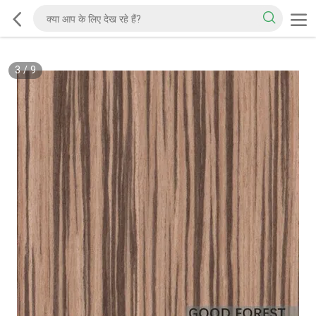
3
/
9