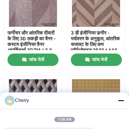
कारखाने का दौरा
फर्नीचर और आंतरिक दीवारों
3 डी इंजीनियर फ़नीर -
गुणवत्ता नियंत्रण
के लिए 3D लकड़ी का वैनर -
पर्यावरण के अनुकूल, आंतरिक
कस्टम इंजीनियर वैनर
सजावट के लिए कम
आपूर्तिकर्ता 3DZM-L3.0-
फॉर्मल्डेहाइड 2500 * 640
हमसे संपर्क करें
1N
मिमी 3 डीजेडएम-एल 3।0
जांच भेजें
जांच भेजें
समाचार
मामले
Cherry
उद्धरण मांगें
7:50 AM
प्राकृतिक लकड़ी लिबास