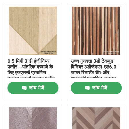
0.5 मिमी 3 डी इंजीनियर
उच्च गुणवत्ता 3डी टेकवुड
फनीर - आंतरिक दरवाजे के
विनियर 3डीजेडएम-एल6.0 |
लिए एफएससी प्रमाणित
फायर रिटार्डेंट बी1 और
कस्टम लकड़ी बनावट फनीर
एफएससी प्रमाणित, कस्टम
3 डीजेडएम-एल 7.0 एन
आकार उपलब्ध
जांच भेजें
जांच भेजें
घर
उत्पाद
हमारे बारे में