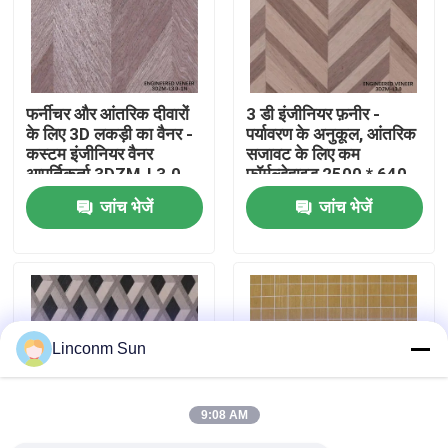
कारखाने का दौरा
फर्नीचर और आंतरिक दीवारों
3 डी इंजीनियर फ़नीर -
गुणवत्ता नियंत्रण
के लिए 3D लकड़ी का वैनर -
पर्यावरण के अनुकूल, आंतरिक
कस्टम इंजीनियर वैनर
सजावट के लिए कम
आपूर्तिकर्ता 3DZM-L3.0-
फॉर्मल्डेहाइड 2500 * 640
हमसे संपर्क करें
1N
मिमी 3 डीजेडएम-एल 3।0
जांच भेजें
जांच भेजें
समाचार
मामले
Linconm Sun
उद्धरण मांगें
9:08 AM
प्राकृतिक लकड़ी लिबास