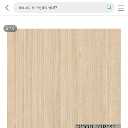
3
/
6