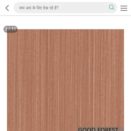
3
/
11