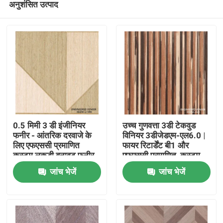
अनुशंसित उत्पाद
0.5 मिमी 3 डी इंजीनियर
उच्च गुणवत्ता 3डी टेकवुड
फनीर - आंतरिक दरवाजे के
विनियर 3डीजेडएम-एल6.0 |
लिए एफएससी प्रमाणित
फायर रिटार्डेंट बी1 और
कस्टम लकड़ी बनावट फनीर
एफएससी प्रमाणित, कस्टम
घर
3 डीजेडएम-एल 7.0 एन
आकार उपलब्ध
जांच भेजें
जांच भेजें
उत्पाद
हमारे बारे में