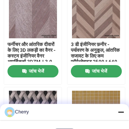
कारखाने का दौरा
गुणवत्ता नियंत्रण
फर्नीचर और आंतरिक दीवारों
3 डी इंजीनियर फ़नीर -
के लिए 3D लकड़ी का वैनर -
पर्यावरण के अनुकूल, आंतरिक
हमसे संपर्क करें
कस्टम इंजीनियर वैनर
सजावट के लिए कम
आपूर्तिकर्ता 3DZM-L3.0-
फॉर्मल्डेहाइड 2500 * 640
1N
मिमी 3 डीजेडएम-एल 3।0
जांच भेजें
जांच भेजें
समाचार
मामले
उद्धरण मांगें
Cherry
प्राकृतिक लकड़ी लिबास