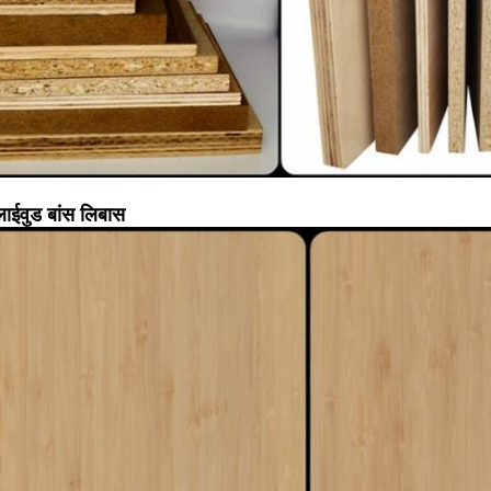
प्लाईवुड बांस लिबास