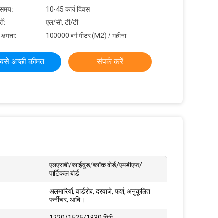
 समय:
10-45 कार्य दिवस
ें:
एल/सी, टी/टी
 क्षमता:
100000 वर्ग मीटर (M2) / महीना
बसे अच्छी कीमत
संपर्क करें
एलएसबी/प्लाईवुड/ब्लॉक बोर्ड/एमडीएफ/
पार्टिकल बोर्ड
अलमारियाँ, वार्डरोब, दरवाजे, फर्श, अनुकूलित
फर्नीचर, आदि।
1220/1525/1830 मिमी