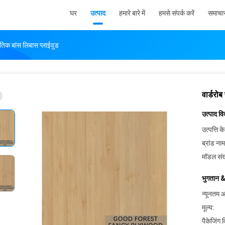
घर
उत्पाद
हमारे बारे में
हमसे संपर्क करें
समाचा
कृतिक बांस लिबास प्लाईवुड
वार्डरोब
उत्पाद व
उत्पत्ति के
ब्रांड नाम
मॉडल संख
भुगतान &
न्यूनतम आ
मूल्य:
पैकेजिंग 