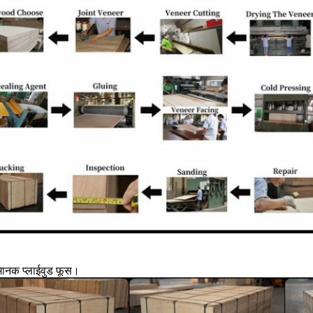
 मानक प्लाईवुड फूस।