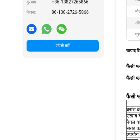
दूरभाष:
+86-13827265866
मो
फैक्स:
86-138-2726-5866
ओई
प्र
संपर्क करें
उत्पाद व
फैंसी प्
फैंसी प्
फैंसी 
ब्रांड 
उत्पाद 
पैनल क
सतह का
उपयोग: