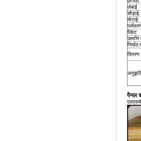
फ़ायदा
लंबाई
चौड़ाई:
मोटाई:
पर्यावरण
पैकेट
उत्पत्त
निर्यात
वितरण
अनुकूल
पैनल क
एलएसबी/