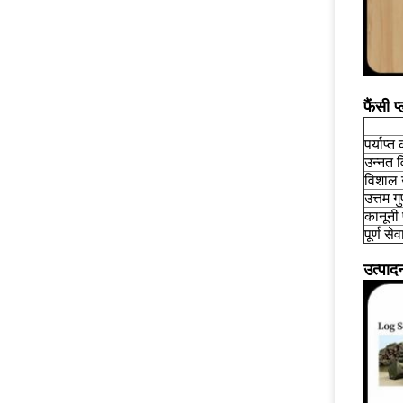
फैंसी 
पर्याप्त
उन्नत 
विशाल उ
उत्तम ग
कानूनी
पूर्ण से
उत्पाद