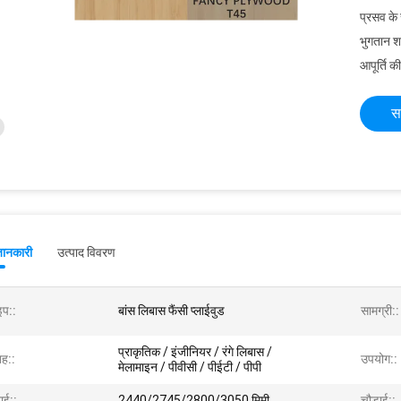
प्रसव के
भुगतान शर्त
आपूर्ति की
स
जानकारी
उत्पाद विवरण
इप::
बांस लिबास फैंसी प्लाईवुड
सामग्री::
प्राकृतिक / इंजीनियर / रंगे लिबास /
ह::
उपयोग::
मेलामाइन / पीवीसी / पीईटी / पीपी
ाई::
2440/2745/2800/3050 मिमी
चौड़ाई::