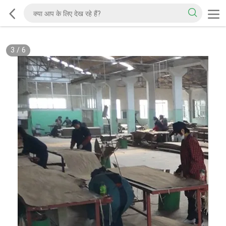
3
/
6