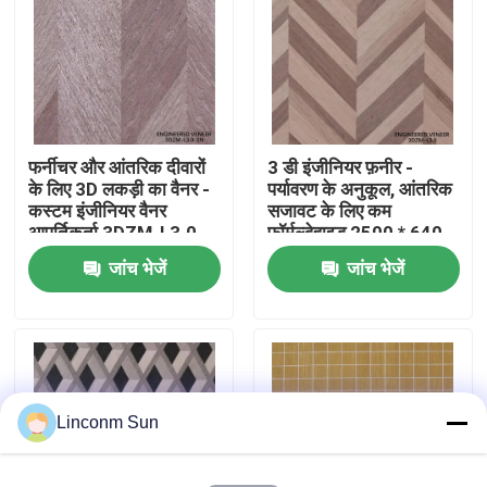
कारखाने का दौरा
गुणवत्ता नियंत्रण
फर्नीचर और आंतरिक दीवारों
3 डी इंजीनियर फ़नीर -
के लिए 3D लकड़ी का वैनर -
पर्यावरण के अनुकूल, आंतरिक
हमसे संपर्क करें
कस्टम इंजीनियर वैनर
सजावट के लिए कम
आपूर्तिकर्ता 3DZM-L3.0-
फॉर्मल्डेहाइड 2500 * 640
1N
मिमी 3 डीजेडएम-एल 3।0
जांच भेजें
जांच भेजें
समाचार
मामले
उद्धरण मांगें
Linconm Sun
प्राकृतिक लकड़ी लिबास