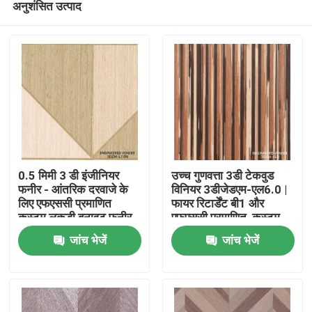
अनुशंसित उत्पाद
0.5 मिमी 3 डी इंजीनियर
उच्च गुणवत्ता 3डी टेकवुड
फनीर - आंतरिक दरवाजे के
विनियर 3डीजेडएम-एल6.0 |
लिए एफएससी प्रमाणित
फायर रिटार्डेंट बी1 और
कस्टम लकड़ी बनावट फनीर
एफएससी प्रमाणित, कस्टम
घर
3 डीजेडएम-एल 7.0 एन
आकार उपलब्ध
जांच भेजें
जांच भेजें
उत्पाद
हमारे बारे में