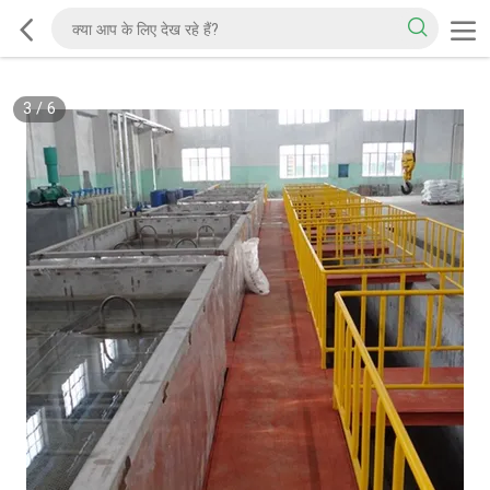
3
/
6