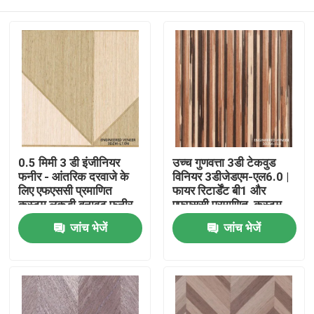
0.5 मिमी 3 डी इंजीनियर
उच्च गुणवत्ता 3डी टेकवुड
फनीर - आंतरिक दरवाजे के
विनियर 3डीजेडएम-एल6.0 |
लिए एफएससी प्रमाणित
फायर रिटार्डेंट बी1 और
कस्टम लकड़ी बनावट फनीर
एफएससी प्रमाणित, कस्टम
3 डीजेडएम-एल 7.0 एन
आकार उपलब्ध
घर
जांच भेजें
जांच भेजें
उत्पाद
हमारे बारे में