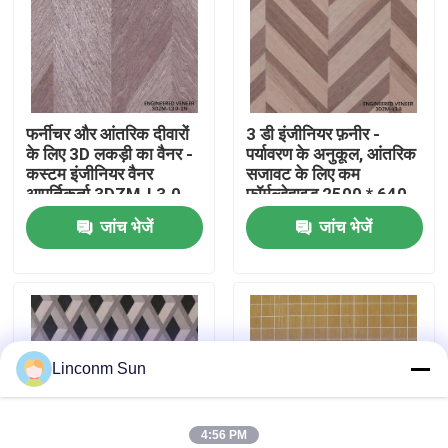
कारखाने का दौरा
गुणवत्ता नियंत्रण
फर्नीचर और आंतरिक दीवारों
3 डी इंजीनियर फ़नीर -
के लिए 3D लकड़ी का वैनर -
पर्यावरण के अनुकूल, आंतरिक
कस्टम इंजीनियर वैनर
सजावट के लिए कम
हमसे संपर्क करें
आपूर्तिकर्ता 3DZM-L3.0-
फॉर्मल्डेहाइड 2500 * 640
1N
मिमी 3 डीजेडएम-एल 3।0
जांच भेजें
जांच भेजें
समाचार
मामले
Linconm Sun
उद्धरण मांगें
प्राकृतिक लकड़ी लिबास
4:56 PM