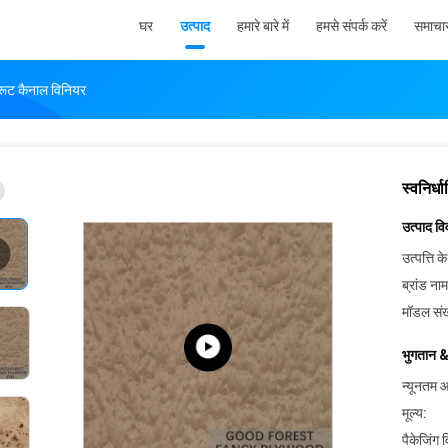
घर
उत्पाद
हमारे बारे में
हमसे संपर्क करें
समाचा
सी रूट कैनाल विनियर
स्वनिर्ध
उत्पाद व
उत्पत्ति के
ब्रांड नाम
मॉडल संख
भुगतान &
न्यूनतम आ
मूल्य:
पैकेजिंग 