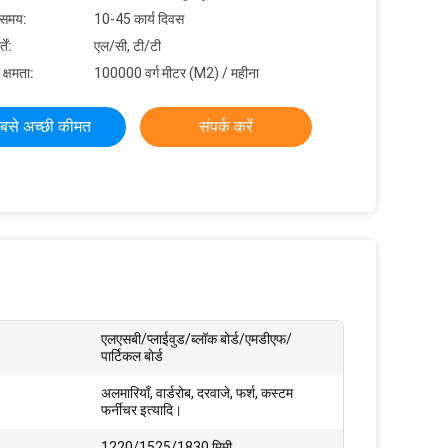
 समय:
10-45 कार्य दिवस
ें:
एल/सी, टी/टी
 क्षमता:
100000 वर्ग मीटर (M2) / महीना
बसे अच्छी कीमत
संपर्क करें
एलएसबी/प्लाईवुड/ब्लॉक बोर्ड/एमडीएफ/
पार्टिकल बोर्ड
अलमारियाँ, वार्डरोब, दरवाजे, फर्श, कस्टम
फर्नीचर इत्यादि।
1220/1525/1830 मिमी