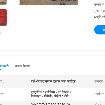
प्रसव के
भुगतान शर्त
आपूर्ति की
स
जानकारी
उत्पाद विवरण
इप::
बर्ल और रूट कैनाल लिबास फैंसी प्लाईवुड
सामग्री::
प्राकृतिक / इंजीनियर / रंगे लिबास /
ह::
उपयोग::
मेलामाइन / पीवीसी / पीईटी / पीपी
ाई::
2440/2745/2800/3050 मिमी
चौड़ाई::