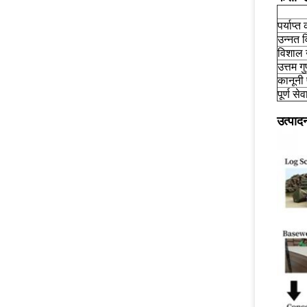
पर्याप्त
उन्नत 
विशाल उ
उत्तम ग
कानूनी
पूर्ण से
उत्पाद