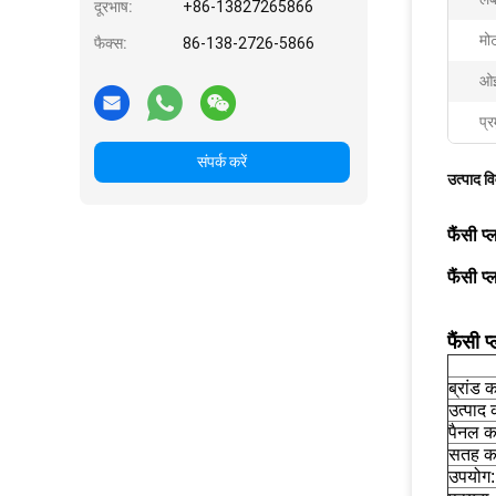
दूरभाष:
+86-13827265866
मो
फैक्स:
86-138-2726-5866
ओई
प्र
संपर्क करें
उत्पाद व
फैंसी प्
फैंसी प्
फैंसी 
ब्रांड 
उत्पाद 
पैनल क
सतह का
उपयोग: