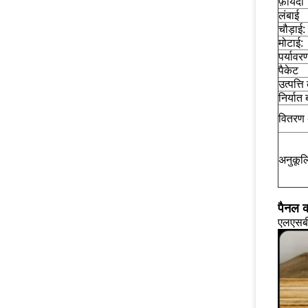
फ़ायदा
लंबाई
चौड़ाई:
मोटाई:
पर्यावरण
पैकेट
उत्पत्त
निर्यात
वितरण
अनुकूल
पैनल क
एलएसबी/